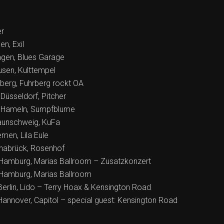
er
en, Exil
agen, Blues Garage
usen, Kulttempel
berg, Fuhrberg rockt OA
üsseldorf, Pitcher
 Hameln, Sumpfblume
aunschweig, KuFa
men, Lila Eule
nabrück, Rosenhof
Hamburg, Marias Ballroom – Zusatzkonzert
Hamburg, Marias Ballroom
erlin, Lido – Terry Hoax & Kensington Road
annover, Capitol – special guest: Kensington Road