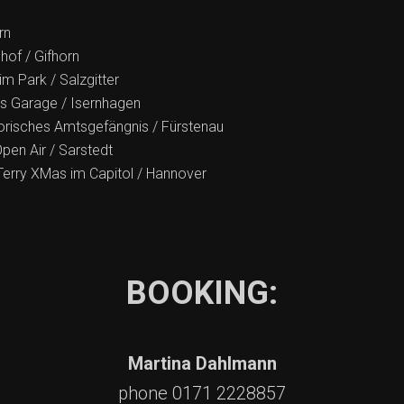
rn
hof / Gifhorn
im Park / Salzgitter
es Garage / Isernhagen
orisches Amtsgefängnis / Fürstenau
en Air / Sarstedt
erry XMas im Capitol / Hannover
BOOKING:
Martina Dahlmann
phone 0171 2228857