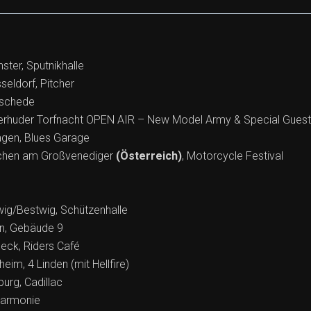
ster, Sputnikhalle
seldorf, Pitcher
eschede
tterhuder Torfnacht OPEN AIR – New Model Army & Special Gues
agen, Blues Garage
rchen am Großvenediger
(Österreich)
, Motorcycle Festival
ig/Bestwig, Schützenhalle
ln, Gebäude 9
eck, Riders Café
eim, 4 Linden (mit Hellfire)
urg, Cadillac
Harmonie